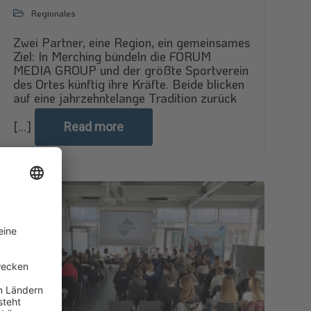
Regionales
Zwei Partner, eine Region, ein gemeinsames
Ziel: In Merching bündeln die FORUM
MEDIA GROUP und der größte Sportverein
des Ortes künftig ihre Kräfte. Beide blicken
auf eine jahrzehntelange Tradition zurück
[...]
Read more