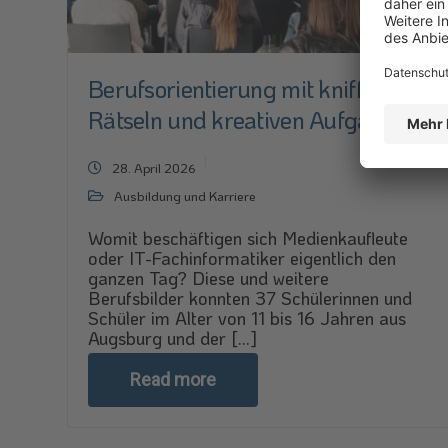
Berufsorientierung mit kniffligen
Rätseln und kreativen Aufgaben
28. April 2026
Ausbildung und Karriere
Womit beschäftigen sich Medienkaufleute
oder IT-Fachinformatiker eigentlich den
ganzen Tag? Diese und weitere
Berufsbilder konnten 37 Schülerinnen und
Schüler im Alter von 11 bis 16 Jahren aus
Augsburg und der [...]
Read more