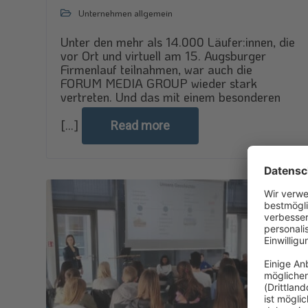
Unternehmen allgemein
Unter den mehr als 14.000 Läufer:innen, die
vor Ort und virtuell am 15. Augsburger
Firmenlauf teilnahmen, war auch die
FORUM MEDIA GROUP wieder stark
vertreten. Und das mit einem besonderen
[...]
Read more