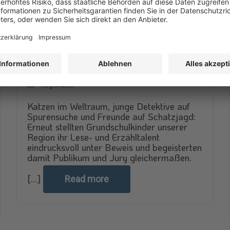
Kleine Helden, große Abenteuer
21. April 2026
Regionales
Katzen im Weltraum, junge Detektive auf
Spurensuche und Freunde auf Schatzjagd:
Erneut stellten Grundschulkinder unserer
Region ihr Lese- und Erzähltalent
eindrucksvoll unter Beweis und begeisterten
damit Publikum und Jury gleichermaßen.
[...]
Read more