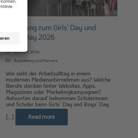
Einladung zum Girls’ Day und
Boys’ Day 2026
25. März 2026
Ausbildung und Karriere
Wie sieht der Arbeitsalltag in einem
modernen Medienunternehmen aus? Welche
Berufe stecken hinter Websites, Apps,
Magazinen oder Marketingkampagnen?
Antworten darauf bekommen Schülerinnen
und Schüler beim Girls’ Day und Boys’ Day
[...]
Read more