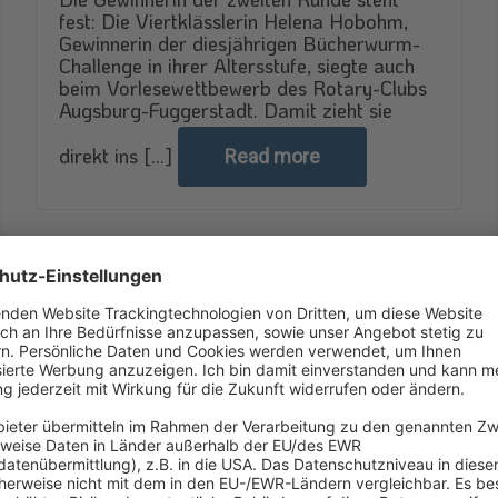
fest: Die Viertklässlerin Helena Hobohm,
Gewinnerin der diesjährigen Bücherwurm-
Challenge in ihrer Altersstufe, siegte auch
beim Vorlesewettbewerb des Rotary-Clubs
Augsburg-Fuggerstadt. Damit zieht sie
direkt ins [...]
Read more