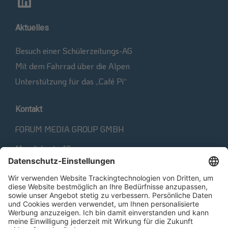
Aktuelles
Besuch einer Schülerzeitungs-AG
Mit dem Fahrrad über die Alpen
Unterstützung für das „Café Pi“
Kontakt
FORUM MEDIA GROUP GMBH
Mandichostr. 18
86504 Merching
Telefon: +49 (0) 8233 / 381-0
Telefax: +49 (0) 8233 / 381-222
E-Mail:
kontakt@forum-media.com