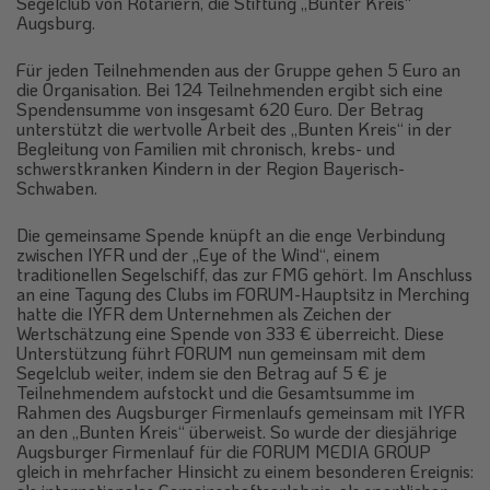
Segelclub von Rotariern, die Stiftung „Bunter Kreis“
Augsburg.
Für jeden Teilnehmenden aus der Gruppe gehen 5 Euro an
die Organisation. Bei 124 Teilnehmenden ergibt sich eine
Spendensumme von insgesamt 620 Euro. Der Betrag
unterstützt die wertvolle Arbeit des „Bunten Kreis“ in der
Begleitung von Familien mit chronisch, krebs- und
schwerstkranken Kindern in der Region Bayerisch-
Schwaben.
Die gemeinsame Spende knüpft an die enge Verbindung
zwischen IYFR und der „Eye of the Wind“, einem
traditionellen Segelschiff, das zur FMG gehört. Im Anschluss
an eine Tagung des Clubs im FORUM-Hauptsitz in Merching
hatte die IYFR dem Unternehmen als Zeichen der
Wertschätzung eine Spende von 333 € überreicht. Diese
Unterstützung führt FORUM nun gemeinsam mit dem
Segelclub weiter, indem sie den Betrag auf 5 € je
Teilnehmendem aufstockt und die Gesamtsumme im
Rahmen des Augsburger Firmenlaufs gemeinsam mit IYFR
an den „Bunten Kreis“ überweist. So wurde der diesjährige
Augsburger Firmenlauf für die FORUM MEDIA GROUP
gleich in mehrfacher Hinsicht zu einem besonderen Ereignis: