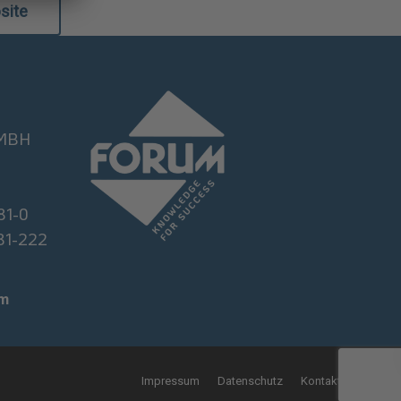
site
GMBH
81-0
381-222
om
Impressum
Datenschutz
Kontakt