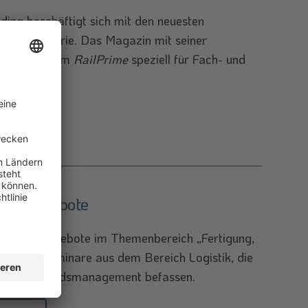
ing beschäftigt sich mit den neuesten
bahnindustrie. Das Magazin mit seiner
mium-Programm
RailPrime
speziell für Fach- und
zt.
site
ungsangebote
chiedene Angebote im Themenbereich „Fertigung,
gen und Seminare aus dem Bereich Logistik, die
d dem Bestandsmanagement befassen.