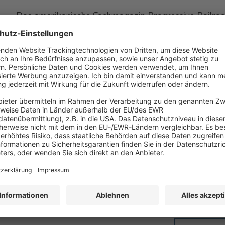
Das amerikanische Fachmagazin Progressive Railroad
Nachrichten und Trends aus der amerikanischen Eisen
zugehörigen Online-Plattform wird durch das Pre
Führungskräfte aus dem Bereich Frachtverkehr ergän
Zur Web
Tschechische Fachmedien und Weiterbild
Unsere tschechische Tochtergesellschaft bietet vers
Bauwesen und Logistik“, darunter zahlreiche Schulun
sich unter anderem mit der Produktionsplanung un